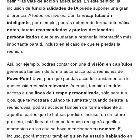
definir las
vías de acción
adecuadas. En este sentido, la
inclusión de
funcionalidades de IA
puede suponer una gran
diferencia. A todos los niveles. Con la
recapitulación
inteligente
, por ejemplo, podrás obtener de forma automática
notas
,
tareas recomendadas
y
puntos destacados
personalizados
que te ayudarán a retener la información más
importante para ti, incluso en el caso de que te pierdas la
reunión.
Así, por ejemplo, podrás contar con una
división en capítulos
generada también de forma automática para reuniones de
PowerPoint Live
, para que puedas acceder rápidamente a lo
que consideres
más relevante
. Además, también tendrás
acceso a una
línea de tiempo personalizada
, sólo para tus
ojos, que te mostrará cuándo te sumaste y cuándo dejaste la
reunión. Así, podrás acceder también de forma eficiente a
aquellas partes que te habías perdido. Incluso, en un futuro
próximo, está línea de tiempo también recogerá aquellos
momentos en los que se haya mencionado
tu nombre
. E,
incluso, podrá mostrar también
quién ha estado hablando
en