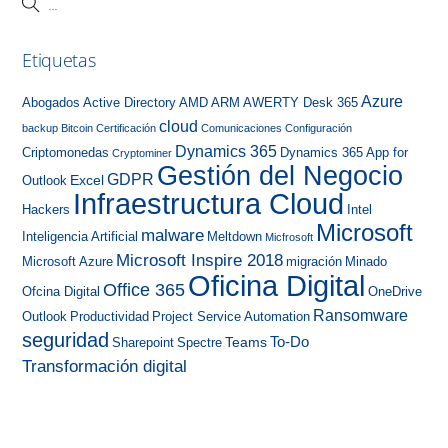
Etiquetas
Azure
Abogados
Active Directory
AMD
ARM
AWERTY Desk 365
cloud
backup
Bitcoin
Certificación
Comunicaciones
Configuración
Dynamics 365
Criptomonedas
Dynamics 365 App for
Cryptominer
Gestión del Negocio
GDPR
Excel
Outlook
Infraestructura Cloud
Hackers
Intel
Microsoft
malware
Inteligencia Artificial
Meltdown
Micfrosoft
Microsoft Inspire 2018
Microsoft Azure
migración
Minado
Oficina Digital
Office 365
Ofcina Digital
OneDrive
Ransomware
Outlook
Productividad
Project Service Automation
seguridad
To-Do
Teams
Sharepoint
Spectre
Transformación digital