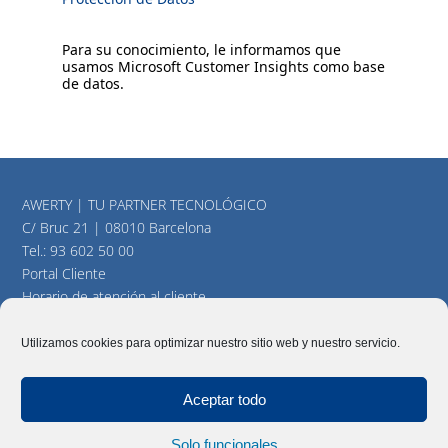
Para su conocimiento, le informamos que
usamos Microsoft Customer Insights como base
de datos.
AWERTY | TU PARTNER TECNOLÓGICO
C/ Bruc 21 | 08010 Barcelona
Tel.:
93 602 50 00
Portal Cliente
Horario de atención al cliente
consultas@awerty.net
Utilizamos cookies para optimizar nuestro sitio web y nuestro servicio.
Twitter
YouTube
LinkedIn
Aceptar todo
Solo funcionales