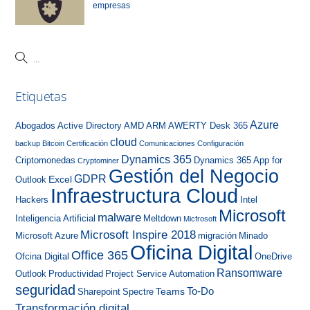
empresas
Etiquetas
Azure
Abogados
Active Directory
AMD
ARM
AWERTY Desk 365
cloud
backup
Bitcoin
Certificación
Comunicaciones
Configuración
Dynamics 365
Criptomonedas
Dynamics 365 App for
Cryptominer
Gestión del Negocio
GDPR
Excel
Outlook
Infraestructura Cloud
Hackers
Intel
Microsoft
malware
Inteligencia Artificial
Meltdown
Micfrosoft
Microsoft Inspire 2018
Microsoft Azure
migración
Minado
Oficina Digital
Office 365
Ofcina Digital
OneDrive
Ransomware
Outlook
Productividad
Project Service Automation
seguridad
To-Do
Teams
Sharepoint
Spectre
Transformación digital