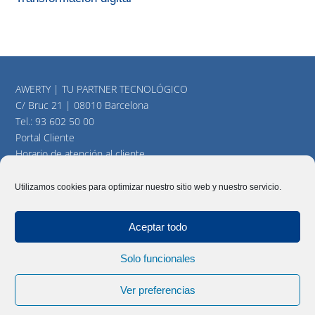
AWERTY | TU PARTNER TECNOLÓGICO
C/ Bruc 21 | 08010 Barcelona
Tel.:
93 602 50 00
Portal Cliente
Horario de atención al cliente
consultas@awerty.net
Utilizamos cookies para optimizar nuestro sitio web y nuestro servicio.
Twitter
YouTube
LinkedIn
Aceptar todo
Solo funcionales
AWERTY Servicios Informáticos, S.L. Todos los derechos
reservados |
Aviso Legal
|
Política y cookies
|
Mapa del Sitio
Ver preferencias