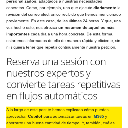
personalizados
, adaptados a nuestras necesidades
concretas. Como, por ejemplo, uno que ejecute
diariamente
la
revisión del correo electrónico recibido que hemos mencionado
previamente. En este caso, de las últimas 24 horas. Y que, una
vez hecho esto, nos ofrezca
un resumen de aquellos más
importantes
cada día a una hora concreta. De esta forma,
estaremos informados de ello de manera rápida y eficiente, sin
ni siquiera tener que
repetir
continuamente nuestra petición.
Reserva una sesión con
nuestros expertos y
convierte tareas repetitivas
en flujos automáticos
A lo largo de este post te hemos explicado cómo puedes
aprovechar
Copilot
para automatizar tareas en
M365
y
ahorrarte una buena cantidad de tiempo. Y, también, cuáles