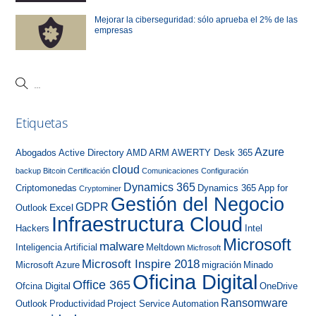
Mejorar la ciberseguridad: sólo aprueba el 2% de las
empresas
Etiquetas
Azure
Abogados
Active Directory
AMD
ARM
AWERTY Desk 365
cloud
backup
Bitcoin
Certificación
Comunicaciones
Configuración
Dynamics 365
Criptomonedas
Dynamics 365 App for
Cryptominer
Gestión del Negocio
GDPR
Excel
Outlook
Infraestructura Cloud
Hackers
Intel
Microsoft
malware
Inteligencia Artificial
Meltdown
Micfrosoft
Microsoft Inspire 2018
Microsoft Azure
migración
Minado
Oficina Digital
Office 365
Ofcina Digital
OneDrive
Ransomware
Outlook
Productividad
Project Service Automation