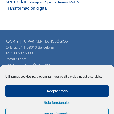
seguridad
To-Do
Teams
Sharepoint
Spectre
Transformación digital
AWERTY | TU PARTNER TECNOLÓGICO
C/ Bruc 21 | 08010 Barcelona
Tel.:
93 602 50 00
Portal Cliente
Horario de atención al cliente
consultas@awerty.net
Utilizamos cookies para optimizar nuestro sitio web y nuestro servicio.
Twitter
YouTube
LinkedIn
Aceptar todo
Solo funcionales
AWERTY Servicios Informáticos, S.L. Todos los derechos
reservados |
Aviso Legal
|
Política y cookies
|
Mapa del Sitio
Ver preferencias