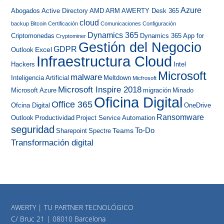
Azure
Abogados
Active Directory
AMD
ARM
AWERTY Desk 365
cloud
backup
Bitcoin
Certificación
Comunicaciones
Configuración
Dynamics 365
Criptomonedas
Dynamics 365 App for
Cryptominer
Gestión del Negocio
GDPR
Excel
Outlook
Infraestructura Cloud
Hackers
Intel
Microsoft
malware
Inteligencia Artificial
Meltdown
Micfrosoft
Microsoft Inspire 2018
Microsoft Azure
migración
Minado
Oficina Digital
Office 365
Ofcina Digital
OneDrive
Ransomware
Outlook
Productividad
Project Service Automation
seguridad
To-Do
Teams
Sharepoint
Spectre
Transformación digital
AWERTY | TU PARTNER TECNOLÓGICO
C/ Bruc 21 | 08010 Barcelona