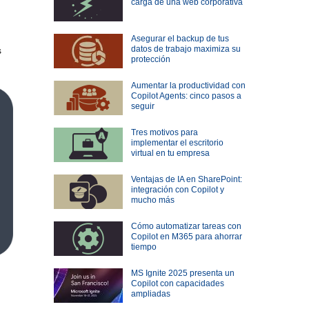
carga de una web corporativa
Asegurar el backup de tus
datos de trabajo maximiza su
s
protección
Aumentar la productividad con
Copilot Agents: cinco pasos a
seguir
Tres motivos para
implementar el escritorio
virtual en tu empresa
Ventajas de IA en SharePoint:
integración con Copilot y
mucho más
Cómo automatizar tareas con
Copilot en M365 para ahorrar
tiempo
MS Ignite 2025 presenta un
Copilot con capacidades
ampliadas