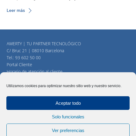
Leer más
AWERTY | TU PARTNER TECNOLÓGICO
C/ Bruc 21 | 08010 Barcelona
Tel.:
93 602 50 00
Portal Cliente
Horario de atención al cliente
consultas@awerty.net
Utilizamos cookies para optimizar nuestro sitio web y nuestro servicio.
Twitter
YouTube
LinkedIn
Aceptar todo
Solo funcionales
AWERTY Servicios Informáticos, S.L. Todos los derechos
reservados |
Aviso Legal
|
Política y cookies
|
Mapa del Sitio
Ver preferencias